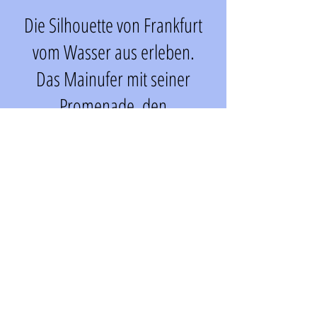
Die Silhouette von Frankfurt
vom Wasser aus erleben.
Das Mainufer mit seiner
Promenade, den
Grünanlagen und seinen
markanten Brücken ist einer
der großen Anziehungspunkte
der Stadt.
Der Blick auf die
beeindruckende Skyline ist
einzigartig und führt vorbei an