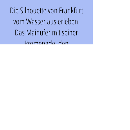
Die Silhouette von Frankfurt
vom Wasser aus erleben.
Das Mainufer mit seiner
Promenade, den
Grünanlagen und seinen
markanten Brücken ist einer
der großen Anziehungspunkte
der Stadt.
Der Blick auf die
beeindruckende Skyline ist
einzigartig und führt vorbei an